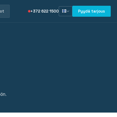
ot
+372 622 1500
Pyydä tarjous
nön.