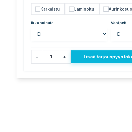
Karkaistu
Laminoitu
Aurinkosuo
Ikkunalauta
Vesipelti
−
+
Lisää tarjouspyyntöko