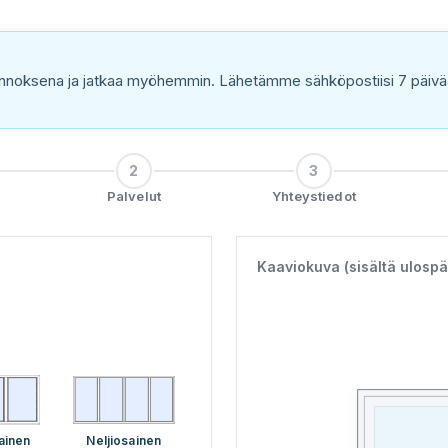
nnoksena ja jatkaa myöhemmin. Lähetämme sähköpostiisi 7 päivää v
2
3
Palvelut
Yhteystiedot
Kaaviokuva (sisältä ulospä
ainen
Neljiosainen