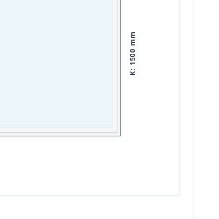
mm
1500
:
K