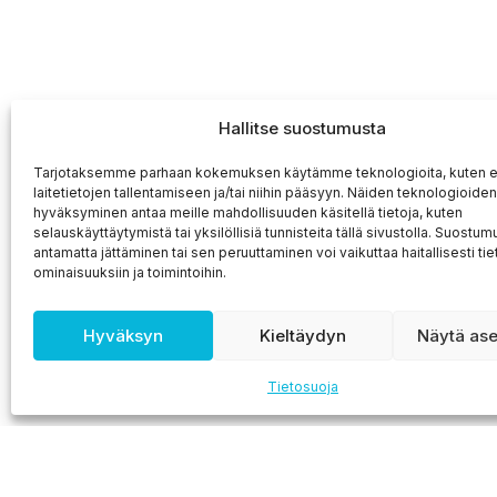
Hallitse suostumusta
Tarjotaksemme parhaan kokemuksen käytämme teknologioita, kuten ev
laitetietojen tallentamiseen ja/tai niihin pääsyyn. Näiden teknologioiden
hyväksyminen antaa meille mahdollisuuden käsitellä tietoja, kuten
selauskäyttäytymistä tai yksilöllisiä tunnisteita tällä sivustolla. Suostu
antamatta jättäminen tai sen peruuttaminen voi vaikuttaa haitallisesti tiet
ominaisuuksiin ja toimintoihin.
Hyväksyn
Kieltäydyn
Näytä ase
Tietosuoja