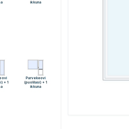
na
ikkuna
eovi
Parvekeovi
i) + 1
(puolilasi) + 1
na
ikkuna