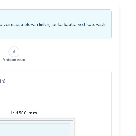
oimassa olevan linkin, jonka kautta voit kätevästi
4
Yhteenveto
in)
L
:
1500
mm