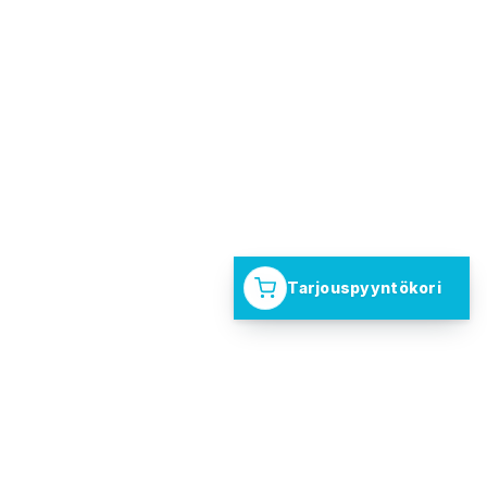
Tarjouspyyntökori