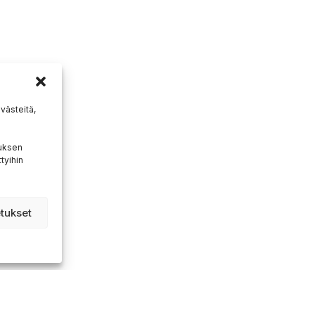
ästeitä,
muksen
tyihin
tukset