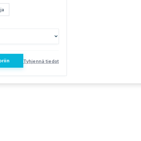
ja
riin
Tyhjennä tiedot