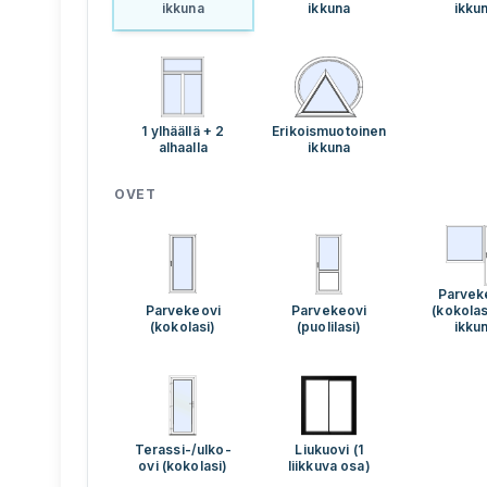
ikkuna
ikkuna
ikku
1 ylhäällä + 2
Erikoismuotoinen
alhaalla
ikkuna
OVET
Parvek
Parvekeovi
Parvekeovi
(kokolas
(kokolasi)
(puolilasi)
ikku
Terassi-/ulko-
Liukuovi (1
ovi (kokolasi)
liikkuva osa)