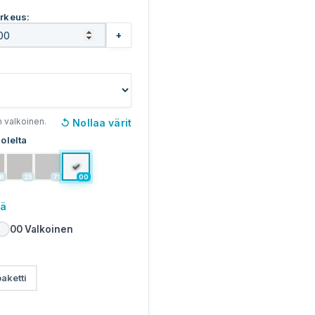
rkeus:
+
n valkoinen.
↺
Nollaa värit
olelta
✓
6
25
71
00
ää
00
Valkoinen
aketti