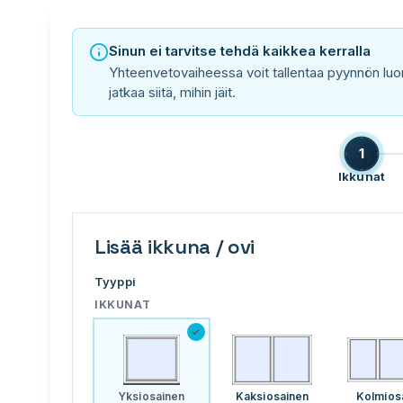
Sinun ei tarvitse tehdä kaikkea kerralla
Yhteenvetovaiheessa voit tallentaa pyynnön luo
jatkaa siitä, mihin jäit.
1
Ikkunat
Lisää ikkuna / ovi
Tyyppi
IKKUNAT
✓
Yksiosainen
Kaksiosainen
Kolmios