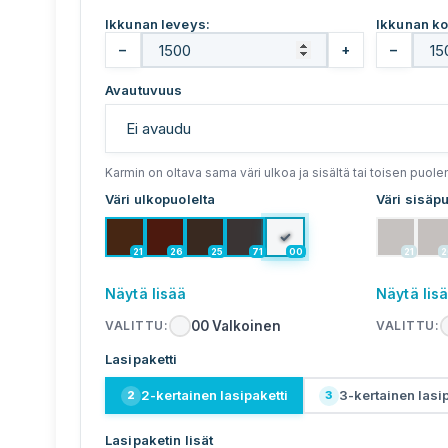
Ikkunan leveys:
Ikkunan ko
−
+
−
Avautuvuus
Karmin on oltava sama väri ulkoa ja sisältä tai toisen puole
Väri ulkopuolelta
Väri sisäpu
✓
21
26
25
71
00
21
2
Näytä lisää
Näytä lis
00
Valkoinen
VALITTU
:
VALITTU
:
Lasipaketti
2-kertainen lasipaketti
3-kertainen lasip
2
3
Lasipaketin lisät