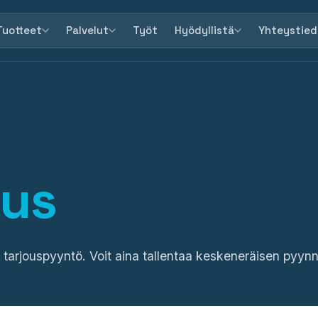
Tuotteet
Palvelut
Työt
Hyödyllistä
Yhteystied
ous
tä tarjouspyyntö. Voit aina tallentaa keskeneräisen pyyn