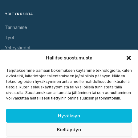
YRITYKSESTÄ
Tarinamme
Työt
Yhteystiedot
Hallitse suostumusta
HYÖDYLLISTÄ
Tarjotaksemme parhaan kokemuksen käytämme teknologioita, kuten
evästeitä, laitetietojen tallentamiseen ja/tai niihin pääsyyn. Näiden
Takuu
teknologioiden hyväksyminen antaa meille mahdollisuuden käsitellä
tietoja, kuten selauskäyttäytymistä tai yksilöllisiä tunnisteita tällä
Huolto
sivustolla. Suostumuksen antamatta jättäminen tai sen peruuttaminen
voi vaikuttaa haitallisesti tiettyihin ominaisuuksiin ja toimintoihin.
Asennus
Asiakirjat
Hyväksyn
Kieltäydyn
© 2026 Plasto OÜ. Kõik õigused kaitstud. ·
Tietosuoja
·