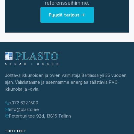
referensseihimme.
PLASTO HST
Pyydä tarjous
PLASTO PS
LASIT
Energiansäästölasit
Aurinkosuojalasit
Johtava ikkunoiden ja ovien valmistaja Baltiassa yli 35 vuoden
Turvalasit
ajan. Valmistamme ja asennamme energiaa säästäviä PVC-
ikkunoita ja -ovia.
Ääneneristyslasit
+372 622 1500
Koristelasit
info@plasto.ee
Peterburi tee 92d, 13816 Tallinn
Varastotavara (löytönurkka)
Testaa värejä
TUOTTEET