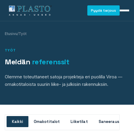
Pyydä tarjous
Etusivu
/
Työt
TYÖT
Meidän
referenssit
Olemme toteuttaneet satoja projekteja eri puolilla Viroa —
omakotitaloista suuriin liike- ja julkisiin rakennuksiin.
Projekt 12
Projekti 11
Projekti 10
Vaata galeriid (4)
Projekti 09
Katso galleria (2)
Kaikki
Omakotitalot
Liiketilat
Saneeraus
U
Projekti 08
IKKUNAT
Katso galleria (3)
OMAKOTITALO
Projekti 07
Katso galleria (2)