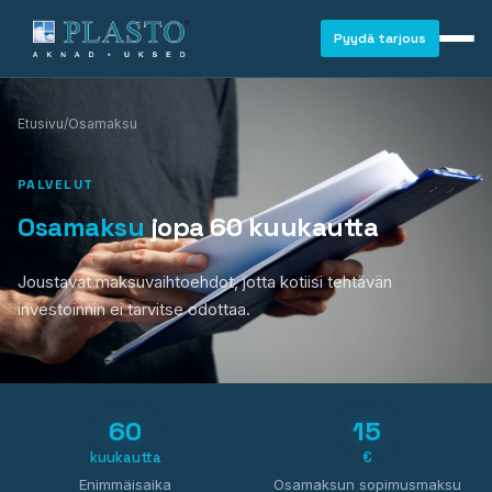
Pyydä tarjous
Etusivu
/
Osamaksu
PALVELUT
Osamaksu
jopa 60 kuukautta
Joustavat maksuvaihtoehdot, jotta kotiisi tehtävän
investoinnin ei tarvitse odottaa.
60
15
kuukautta
€
IKKUNAT
Enimmäisaika
Osamaksun sopimusmaksu