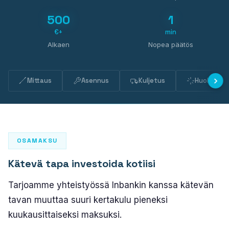
PLASTO 76
500
1
Standardi
€+
min
Kapea
Alkaen
Nopea päätös
Tasopintainen
PLASTO 82
Mittaus
Asennus
Kuljetus
Huolto
PLASTO NORDIC
OVET
OSAMAKSU
Ulko-ovet
Kätevä tapa investoida kotiisi
Parvekeovet
Tarjoamme yhteistyössä Inbankin kanssa kätevän
LIUKUOVET
tavan muuttaa suuri kertakulu pieneksi
kuukausittaiseksi maksuksi.
PLASTO DRIVE