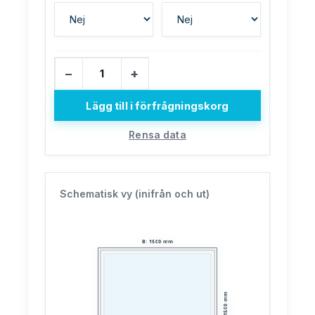
−
+
Lägg till i förfrågningskorg
Rensa data
Schematisk vy (inifrån och ut)
B
:
1500
mm
mm
1500