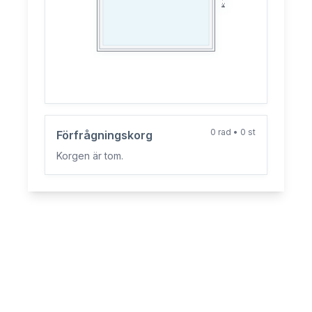
:
H
0
rad
•
0
st
Förfrågningskorg
Korgen är tom.