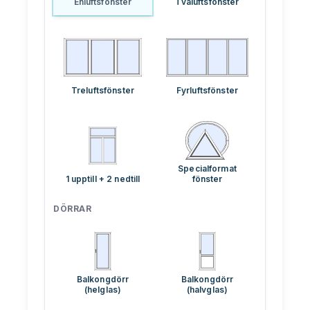
Enluftsfönster
Tvåluftsfönster
PLASTO HST
PLASTO PS
GLAS
Treluftsfönster
Fyrluftsfönster
Energibesparande glas
Solskyddsglas
Specialformat
Säkerhetsglas
1 upptill + 2 nedtill
fönster
Ljudisolerande glas
DÖRRAR
Dekorativt glas
Lagervaror (fyndhörnan)
Testa färger
Balkongdörr
Balkongdörr
(helglas)
(halvglas)