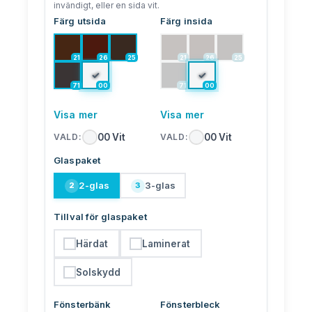
invändigt, eller en sida vit.
Färg utsida
Färg insida
21
26
25
21
26
25
✓
✓
71
00
71
00
Visa mer
Visa mer
00
Vit
00
Vit
VALD
:
VALD
:
Glaspaket
2-glas
3-glas
2
3
Tillval för glaspaket
Härdat
Laminerat
Solskydd
Fönsterbänk
Fönsterbleck