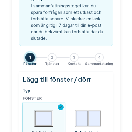
PLASTO 76
I sammanfattningssteget kan du
spara förfrågan som ett utkast och
Standard
fortsätta senare. Vi skickar en länk
Smal
som är giltig i 7 dagar till din e-post,
Plan
där du bekvämt kan fortsätta där du
slutade.
PLASTO 82
PLASTO NORDIC
1
2
3
4
Fönster
Tjänster
Kontakt
Sammanfattning
DÖRRAR
Lägg till fönster / dörr
Ytterdörrar
Typ
Balkongdörrar
FÖNSTER
✓
SKJUTDÖRRAR
PLASTO DRIVE