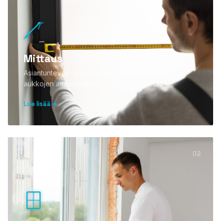
PLASTO 76
Standardi
Kapea
Tasopintainen
Mittaus
Asiantuntevaa neuvontaa ja olemassa olevien
PLASTO 82
aukkojen ammattimainen mittaus kohteessasi.
PLASTO NORDIC
Lue lisää
OVET
Ulko-ovet
02
Parvekeovet
LIUKUOVET
PLASTO DRIVE