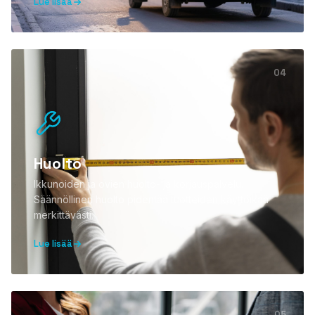
Lue lisää
04
Huolto
Ikkunoiden ja ovien huolto- ja korjauspalvelu.
Säännöllinen huolto pidentää tuotteiden käyttöikää
merkittävästi.
Lue lisää
05