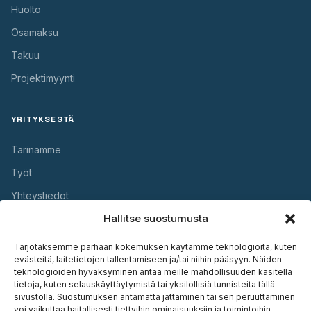
Huolto
Osamaksu
Takuu
Projektimyynti
YRITYKSESTÄ
Tarinamme
Työt
Yhteystiedot
Hallitse suostumusta
HYÖDYLLISTÄ
Tarjotaksemme parhaan kokemuksen käytämme teknologioita, kuten
evästeitä, laitetietojen tallentamiseen ja/tai niihin pääsyyn. Näiden
Takuu
teknologioiden hyväksyminen antaa meille mahdollisuuden käsitellä
tietoja, kuten selauskäyttäytymistä tai yksilöllisiä tunnisteita tällä
Huolto
sivustolla. Suostumuksen antamatta jättäminen tai sen peruuttaminen
voi vaikuttaa haitallisesti tiettyihin ominaisuuksiin ja toimintoihin.