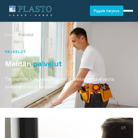
Pyydä tarjous
Etusivu
/
Palvelut
PALVELUT
Meidän
palvelut
Tarjoamme kokonaisvaltaisen palvelun mittauksesta
asennukseen ja huoltoon.
01
IKKUNAT