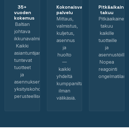
35+
Kokonaisvaltainen
Pitkäaikaine
vuoden
palvelu
takuu
kokemus
Mittaus,
Pitkäaikainen
Baltian
valmistus,
takuu
johtava
kuljetus,
kaikille
ikkunavalmistaja.
asennus
tuotteille
Kaikki
ja
ja
asiantuntijamme
huolto
asennustöille.
tuntevat
—
Nopea
tuotteet
kaikki
reagointi
ja
yhdeltä
ongelmatilante
asennuksen
kumppanilta
yksityiskohdat
ilman
perusteellisesti.
välikäsiä.