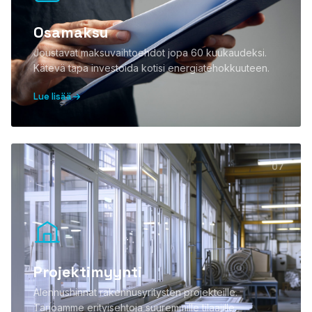
Osamaksu
Joustavat maksuvaihtoehdot jopa 60 kuukaudeksi.
Kätevä tapa investoida kotisi energiatehokkuuteen.
Lue lisää
07
Projektimyynti
Alennushinnat rakennusyritysten projekteille.
Tarjoamme erityisehtoja suuremmille tilaajille.