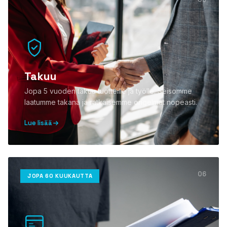
Takuu
Jopa 5 vuoden takuu tuotteille ja työlle. Seisomme
laatumme takana ja ratkaisemme ongelmat nopeasti.
Lue lisää
06
JOPA 60 KUUKAUTTA