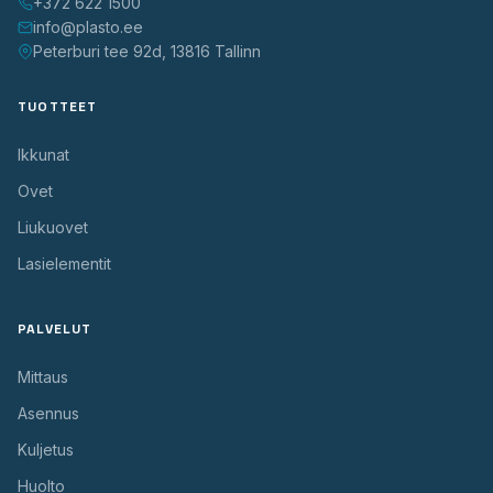
+372 622 1500
info@plasto.ee
Peterburi tee 92d, 13816 Tallinn
TUOTTEET
Ikkunat
Ovet
Liukuovet
Lasielementit
PALVELUT
Mittaus
Asennus
Kuljetus
Huolto