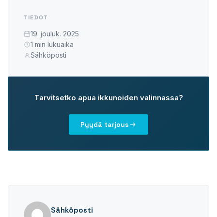
PLASTO 76
TIEDOT
Standardi
19. jouluk. 2025
Kapea
1 min lukuaika
Tasopintainen
Sähköposti
PLASTO 82
PLASTO NORDIC
Tarvitsetko apua ikkunoiden valinnassa?
OVET
Pyydä tarjous
Ulko-ovet
Parvekeovet
LIUKUOVET
PLASTO DRIVE
Sähköposti