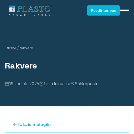
Pyydä tarjous
Etusivu
/
Rakvere
Rakvere
19. jouluk. 2025
1 min lukuaika
Sähköposti
Takaisin blogiin
IKKUNAT