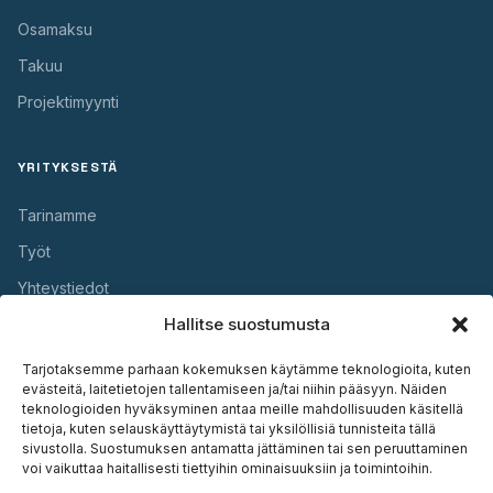
Osamaksu
Takuu
Projektimyynti
YRITYKSESTÄ
Tarinamme
Työt
Yhteystiedot
Hallitse suostumusta
HYÖDYLLISTÄ
Tarjotaksemme parhaan kokemuksen käytämme teknologioita, kuten
evästeitä, laitetietojen tallentamiseen ja/tai niihin pääsyyn. Näiden
Takuu
teknologioiden hyväksyminen antaa meille mahdollisuuden käsitellä
tietoja, kuten selauskäyttäytymistä tai yksilöllisiä tunnisteita tällä
Huolto
sivustolla. Suostumuksen antamatta jättäminen tai sen peruuttaminen
voi vaikuttaa haitallisesti tiettyihin ominaisuuksiin ja toimintoihin.
Asennus