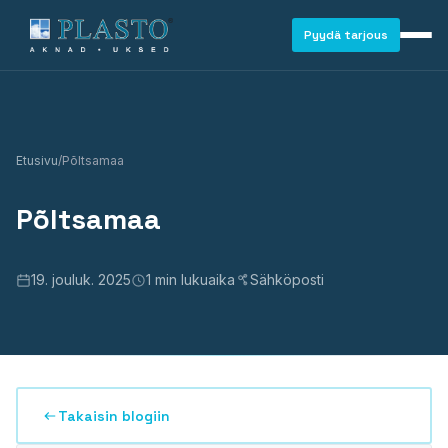
Pyydä tarjous
Etusivu
/
Põltsamaa
Põltsamaa
19. jouluk. 2025
1 min lukuaika
Sähköposti
Takaisin blogiin
IKKUNAT