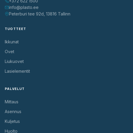
+372 622 1500
info@plasto.ee
Peterburi tee 92d, 13816 Tallinn
TUOTTEET
Ikkunat
Ovet
Liukuovet
Lasielementit
PALVELUT
Mittaus
Asennus
Kuljetus
Huolto