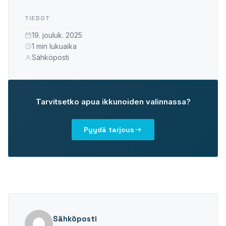
PLASTO 76
TIEDOT
Standardi
19. jouluk. 2025
Kapea
1 min lukuaika
Tasopintainen
Sähköposti
PLASTO 82
PLASTO NORDIC
Tarvitsetko apua ikkunoiden valinnassa?
OVET
Pyydä tarjous
Ulko-ovet
Parvekeovet
LIUKUOVET
PLASTO DRIVE
Sähköposti