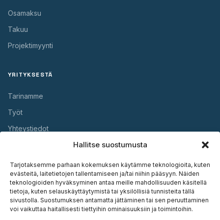
Osamaksu
Takuu
Projektimyynti
YRITYKSESTÄ
Tarinamme
Työt
Yhteystiedot
Hallitse suostumusta
HYÖDYLLISTÄ
Tarjotaksemme parhaan kokemuksen käytämme teknologioita, kuten
evästeitä, laitetietojen tallentamiseen ja/tai niihin pääsyyn. Näiden
Takuu
teknologioiden hyväksyminen antaa meille mahdollisuuden käsitellä
tietoja, kuten selauskäyttäytymistä tai yksilöllisiä tunnisteita tällä
Huolto
sivustolla. Suostumuksen antamatta jättäminen tai sen peruuttaminen
voi vaikuttaa haitallisesti tiettyihin ominaisuuksiin ja toimintoihin.
Asennus