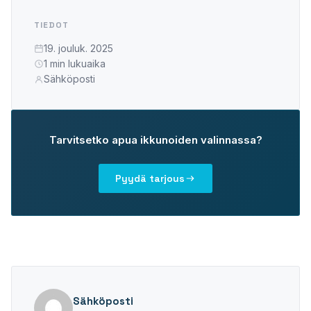
PLASTO 76
TIEDOT
Standardi
19. jouluk. 2025
Kapea
1 min lukuaika
Tasopintainen
Sähköposti
PLASTO 82
PLASTO NORDIC
Tarvitsetko apua ikkunoiden valinnassa?
OVET
Pyydä tarjous
Ulko-ovet
Parvekeovet
LIUKUOVET
PLASTO DRIVE
Sähköposti