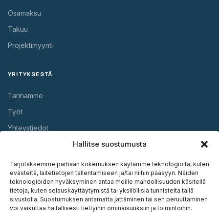
Osamaksu
Takuu
Projektimyynti
YRITYKSESTÄ
Tarinamme
Työt
Yhteystiedot
Hallitse suostumusta
HYÖDYLLISTÄ
Tarjotaksemme parhaan kokemuksen käytämme teknologioita, kuten
evästeitä, laitetietojen tallentamiseen ja/tai niihin pääsyyn. Näiden
Takuu
teknologioiden hyväksyminen antaa meille mahdollisuuden käsitellä
tietoja, kuten selauskäyttäytymistä tai yksilöllisiä tunnisteita tällä
Huolto
sivustolla. Suostumuksen antamatta jättäminen tai sen peruuttaminen
voi vaikuttaa haitallisesti tiettyihin ominaisuuksiin ja toimintoihin.
Asennus