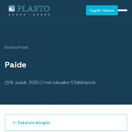
Pyydä tarjous
Etusivu
/
Paide
Paide
19. jouluk. 2025
1 min lukuaika
Sähköposti
Takaisin blogiin
IKKUNAT