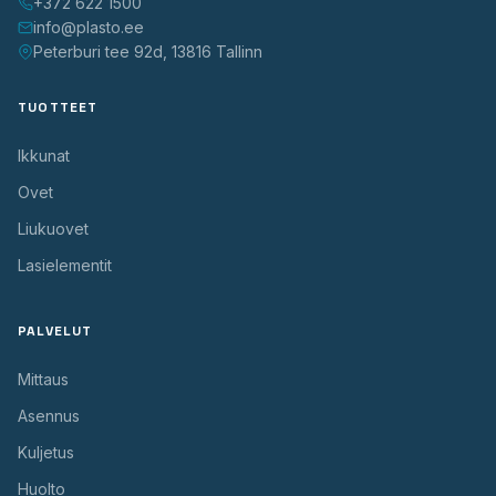
+372 622 1500
info@plasto.ee
Peterburi tee 92d, 13816 Tallinn
TUOTTEET
Ikkunat
Ovet
Liukuovet
Lasielementit
PALVELUT
Mittaus
Asennus
Kuljetus
Huolto