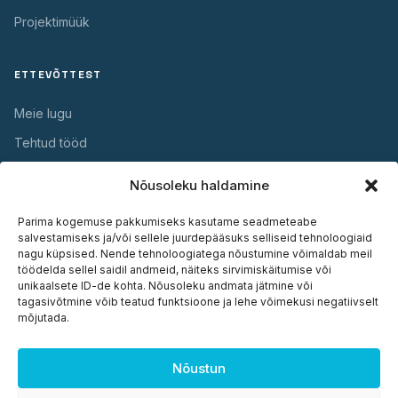
Projektimüük
ETTEVÕTTEST
Meie lugu
Tehtud tööd
Kontakt
Nõusoleku haldamine
Parima kogemuse pakkumiseks kasutame seadmeteabe
KASULIK
salvestamiseks ja/või sellele juurdepääsuks selliseid tehnoloogiaid
nagu küpsised. Nende tehnoloogiatega nõustumine võimaldab meil
Garantii
töödelda sellel saidil andmeid, näiteks sirvimiskäitumise või
unikaalsete ID-de kohta. Nõusoleku andmata jätmine või
Hooldus
tagasivõtmine võib teatud funktsioone ja lehe võimekusi negatiivselt
mõjutada.
Paigaldus
Dokumendid
Nõustun