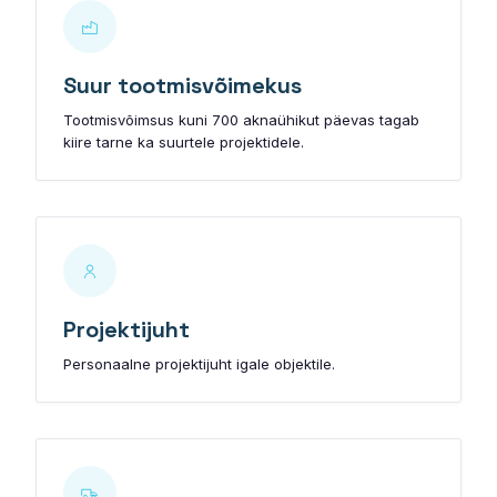
PLASTO HST
Suur tootmisvõimekus
PLASTO PS
Tootmisvõimsus kuni 700 aknaühikut päevas tagab
KLAASID
kiire tarne ka suurtele projektidele.
Energiasäästu klaasid
Päikesekaitse klaasid
Turvaklaasid
Projektijuht
Mürasummutusklaasid
Personaalne projektijuht igale objektile.
Dekoratiivklaasid
Laokaup (leiunurk)
Testi värve