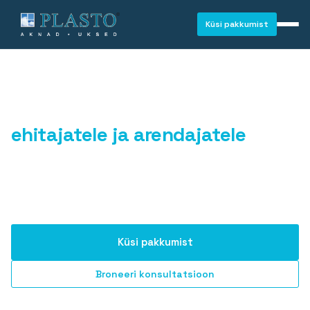
Küsi pakkumist
Usaldusväärne partner
ehitajatele ja arendajatele
Kvaliteetsed akna- ja ukselahendused, täpsed
tarneajad ning sujuv koostöö ehitusprojektides.
Küsi pakkumist
Broneeri konsultatsioon
AKNAD