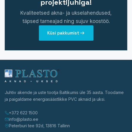
projektijuhiga!
Kvaliteetsed akna- ja ukselahendused,
täpsed tarneajad ning sujuv koostöö.
Küsi pakkumist
Juhtiv akende ja uste tootja Baltikumis üle 35 aasta. Toodame
ja paigaldame energiasäästlikke PVC aknaid ja uksi.
+372 622 1500
info@plasto.ee
Peterburi tee 92d, 13816 Tallinn