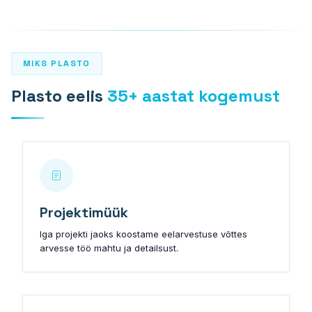
PLASTO 76
Standard
Kitsas
MIKS PLASTO
Tasapinnaline
Plasto eelis
35+ aastat kogemust
PLASTO 82
PLASTO NORDIC
UKSED
Välisuksed
Projektimüük
Iga projekti jaoks koostame eelarvestuse võttes
Rõduuksed
arvesse töö mahtu ja detailsust.
LÜKANDUKSED
PLASTO DRIVE