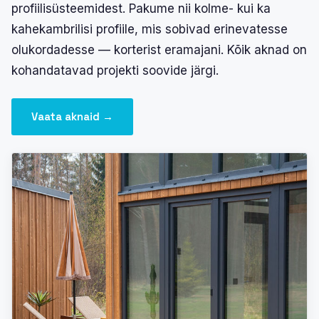
profiilisüsteemidest. Pakume nii kolme- kui ka
kahekambrilisi profiile, mis sobivad erinevatesse
olukordadesse — korterist eramajani. Kõik aknad on
kohandatavad projekti soovide järgi.
Vaata aknaid →