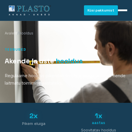
Küsi pakkumist
Avaleht
/
Hooldus
TEENUSED
Akende ja uste
hooldus
Regulaarne hooldus pikendab toodete eluiga ja tagab nende
laitmatu toimimise aastateks.
2x
1x
aastas
AKNAD
Pikem eluiga
Soovitatav hooldus