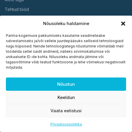
Tehtud tööd
Kontakt
Nõusoleku haldamine
Parima kogemuse pakkumiseks kasutame seadmeteabe
KASULIK
salvestamiseks ja/või sellele juurdepääsuks selliseid tehnoloogiaid
nagu küpsised. Nende tehnoloogiatega nõustumine võimaldab meil
Garantii
töödelda sellel saidil andmeid, näiteks sirvimiskäitumise või
unikaalsete ID-de kohta. Nõusoleku andmata jätmine või
Hooldus
tagasivõtmine võib teatud funktsioone ja lehe võimekusi negatiivselt
mõjutada.
Paigaldus
Dokumendid
Nõustun
Keeldun
© 2026 Plasto OÜ. Kõik õigused kaitstud. ·
Privaatsuspoliitika
·
Vaata eelistusi
Küpsiste seaded
Privaatsuspoliitika