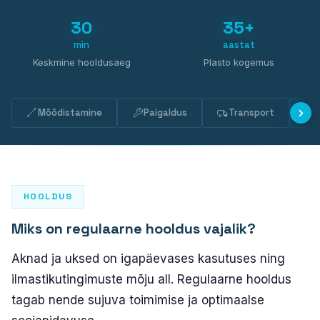
PLASTO 76
30
35+
Standard
min
aastat
Kitsas
Keskmine hooldusaeg
Plasto kogemus
Tasapinnaline
PLASTO 82
Mõõdistamine
Paigaldus
Transport
PLASTO NORDIC
UKSED
HOOLDUS
Välisuksed
Miks on regulaarne hooldus vajalik?
Rõduuksed
Aknad ja uksed on igapäevases kasutuses ning
LÜKANDUKSED
ilmastikutingimuste mõju all. Regulaarne hooldus
tagab nende sujuva toimimise ja optimaalse
PLASTO DRIVE