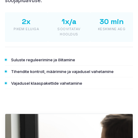
soojapidavuse.
PLASTO HST
2x
1x/a
30 min
PLASTO PS
PIKEM ELUIGA
SOOVITATAV
KESKMINE AEG
HOOLDUS
KLAASID
Energiasäästu klaasid
Suluste reguleerimine ja õlitamine
Päikesekaitse klaasid
Tihendite kontroll, määrimine ja vajadusel vahetamine
Turvaklaasid
Vajadusel klaaspakettide vahetamine
Mürasummutusklaasid
Dekoratiivklaasid
Laokaup (leiunurk)
Testi värve