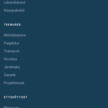
Lükanduksed
Klaaspaketid
TEENUSED
Mõõdistamine
Paigaldus
Transport
Hooldus
Järelmaks
Garantii
Projektimüük
ETTEVÕTTEST
Meie lugu