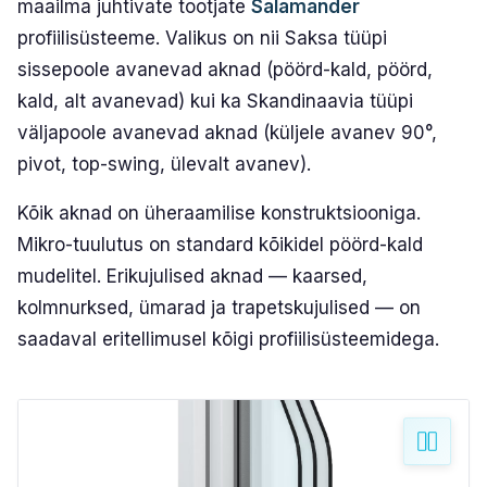
maailma juhtivate tootjate
Salamander
PLASTO HST
profiilisüsteeme. Valikus on nii Saksa tüüpi
sissepoole avanevad aknad (pöörd-kald, pöörd,
PLASTO PS
kald, alt avanevad) kui ka Skandinaavia tüüpi
väljapoole avanevad aknad (küljele avanev 90°,
KLAASID
pivot, top-swing, ülevalt avanev).
Energiasäästu klaasid
Kõik aknad on üheraamilise konstruktsiooniga.
Päikesekaitse klaasid
Mikro-tuulutus on standard kõikidel pöörd-kald
mudelitel. Erikujulised aknad — kaarsed,
Turvaklaasid
kolmnurksed, ümarad ja trapetskujulised — on
Mürasummutusklaasid
saadaval eritellimusel kõigi profiilisüsteemidega.
Dekoratiivklaasid
Laokaup (leiunurk)
Testi värve