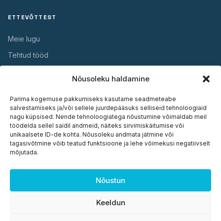
ETTEVÕTTEST
Meie lugu
Tehtud tööd
Kontakt
Nõusoleku haldamine
Parima kogemuse pakkumiseks kasutame seadmeteabe
KASULIK
salvestamiseks ja/või sellele juurdepääsuks selliseid tehnoloogiaid
nagu küpsised. Nende tehnoloogiatega nõustumine võimaldab meil
Garantii
töödelda sellel saidil andmeid, näiteks sirvimiskäitumise või
unikaalsete ID-de kohta. Nõusoleku andmata jätmine või
Hooldus
tagasivõtmine võib teatud funktsioone ja lehe võimekusi negatiivselt
mõjutada.
Paigaldus
Dokumendid
Nõustun
Keeldun
© 2026 Plasto OÜ. Kõik õigused kaitstud. ·
Privaatsuspoliitika
·