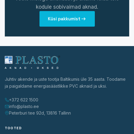
kodule sobivaimad aknad.
Küsi pakkumist
Juhtiv akende ja uste tootja Baltikumis üle 35 aasta. Toodame
ja paigaldame energiasäästlikke PVC aknaid ja uksi.
+372 622 1500
info@plasto.ee
Peterburi tee 92d, 13816 Tallinn
TOOTED