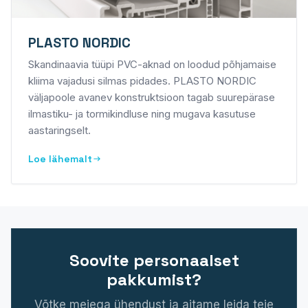
PLASTO NORDIC
Skandinaavia tüüpi PVC-aknad on loodud põhjamaise
kliima vajadusi silmas pidades. PLASTO NORDIC
väljapoole avanev konstruktsioon tagab suurepärase
ilmastiku- ja tormikindluse ning mugava kasutuse
aastaringselt.
Loe lähemalt
Soovite personaalset
pakkumist?
Võtke meiega ühendust ja aitame leida teie