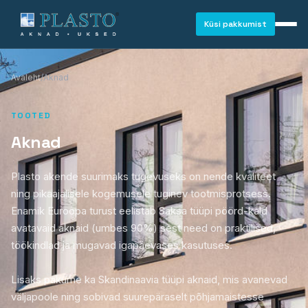
Küsi pakkumist
Avaleht
/
Aknad
TOOTED
Aknad
Plasto akende suurimaks tugevuseks on nende kvaliteet
ning pikaajalisele kogemusele tuginev tootmisprotsess.
Enamik Euroopa turust eelistab Saksa tüüpi pöörd-kald
avatavaid aknaid (umbes 90%) sest need on praktilised,
töökindlad ja mugavad igapäevases kasutuses.
Lisaks pakume ka Skandinaavia tüüpi aknaid, mis avanevad
AKNAD
väljapoole ning sobivad suurepäraselt põhjamaistesse