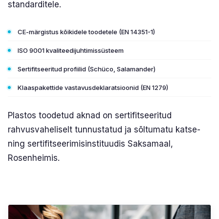
standarditele.
PLASTO HST
CE-märgistus kõikidele toodetele (EN 14351-1)
PLASTO PS
ISO 9001 kvaliteedijuhtimissüsteem
KLAASID
Sertifitseeritud profiilid (Schüco, Salamander)
Energiasäästu klaasid
Klaaspakettide vastavusdeklaratsioonid (EN 1279)
Päikesekaitse klaasid
Plastos toodetud aknad on sertifitseeritud
Turvaklaasid
rahvusvaheliselt tunnustatud ja sõltumatu katse-
ning sertifitseerimisinstituudis Saksamaal,
Mürasummutusklaasid
Rosenheimis.
Dekoratiivklaasid
Laokaup (leiunurk)
Testi värve