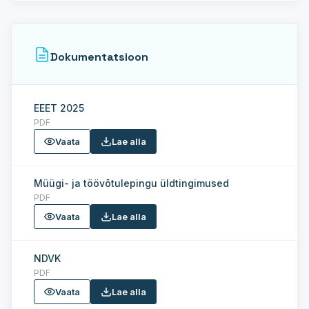
Dokumentatsioon
EEET 2025
PDF
Vaata
Lae alla
Müügi- ja töövõtulepingu üldtingimused
PDF
Vaata
Lae alla
NDVK
PDF
Vaata
Lae alla