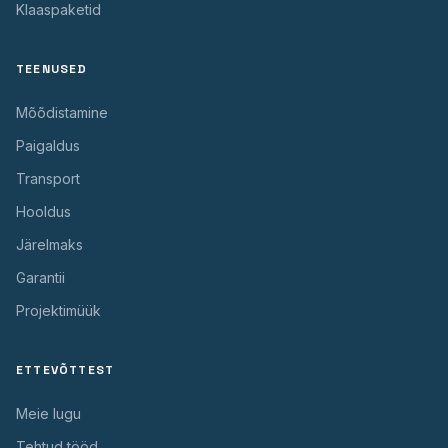
Klaaspaketid
TEENUSED
Mõõdistamine
Paigaldus
Transport
Hooldus
Järelmaks
Garantii
Projektimüük
ETTEVÕTTEST
Meie lugu
Tehtud tööd