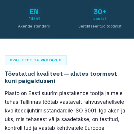
PLASTO 76
EN
30+
Standard
14351
aastat
Kitsas
Akende standard
Sertifitseeritud tootmist
Tasapinnaline
PLASTO 82
PLASTO NORDIC
KVALITEET JA VASTAVUS
Tõestatud kvaliteet — alates toormest
UKSED
kuni paigalduseni
Välisuksed
Plasto on Eesti suurim plastakende tootja ja meie
Rõduuksed
tehas Tallinnas töötab vastavalt rahvusvahelisele
kvaliteedijuhtimisstandardile ISO 9001. Iga aken ja
LÜKANDUKSED
uks, mis tehasest välja saadetakse, on testitud,
kontrollitud ja vastab kehtivatele Euroopa
PLASTO DRIVE