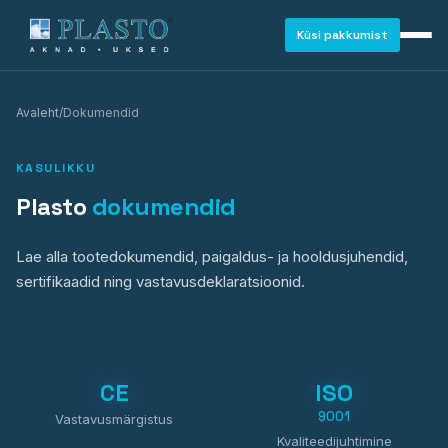
Küsi pakkumist
Avaleht
/
Dokumendid
KASULIKKU
Plasto
dokumendid
Lae alla tootedokumendid, paigaldus- ja hooldusjuhendid,
sertifikaadid ning vastavusdeklaratsioonid.
CE
ISO
9001
AKNAD
Vastavusmärgistus
Kvaliteedijuhtimine