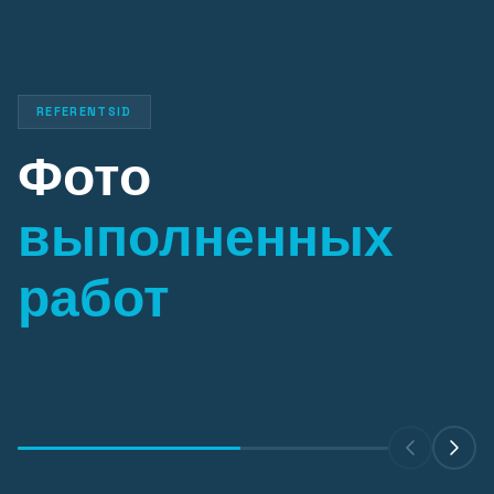
REFERENTSID
Фото
выполненных
Проект 07
работ
Смотреть галерею (28)
НОВОСТРОЙКА