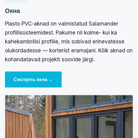
Окна
Plasto PVC-aknad on valmistatud Salamander
profiilisüsteemidest. Pakume nii kolme- kui ka
kahekambrilisi profiile, mis sobivad erinevatesse
olukordadesse — korterist eramajani. Kõik aknad on
kohandatavad projekti soovide järgi.
Смотреть окна →