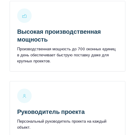
PLASTO HST
PLASTO PS
Высокая производственная
СТЕКЛОПАКЕТЫ
мощность
Производственная мощность до 700 оконных единиц
Энергосберегающие стёкла
в день обеспечивает быструю поставку даже для
крупных проектов.
Солнцезащитные стёкла
Безопасные стёкла
Шумоизоляционные стёкла
Декоративные стёкла
Руководитель проекта
Персональный руководитель проекта на каждый
Складские товары (уголок находок)
Подобрать цвет
объект.