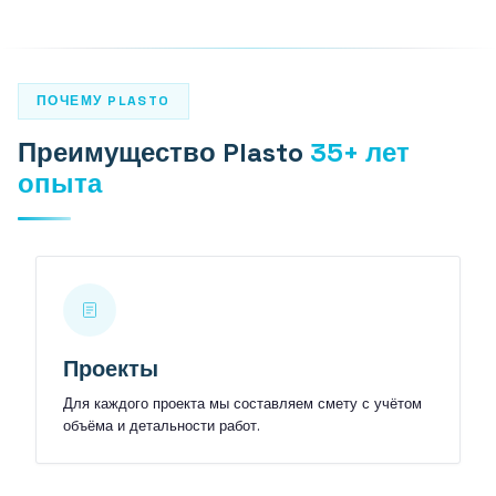
PLASTO 76
Стандарт
Узкий
ПОЧЕМУ PLASTO
Компланарная
Преимущество Plasto
35+ лет
PLASTO 82
опыта
PLASTO NORDIC
ДВЕРИ
Входные двери
Проекты
Балконные двери
Для каждого проекта мы составляем смету с учётом
объёма и детальности работ.
РАЗДВИЖНЫЕ ДВЕРИ
PLASTO DRIVE