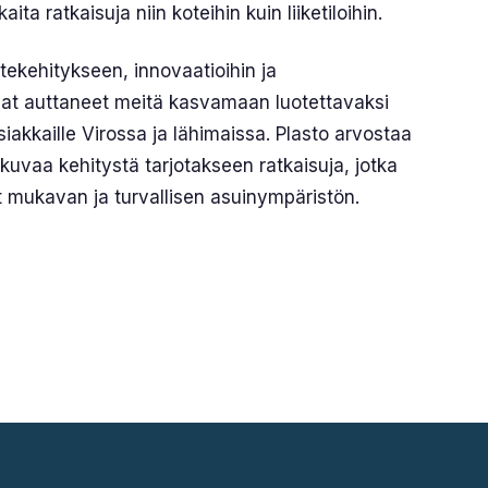
ita ratkaisuja niin koteihin kuin liiketiloihin.
tekehitykseen, innovaatioihin ja
vat auttaneet meitä kasvamaan luotettavaksi
iakkaille Virossa ja lähimaissa. Plasto arvostaa
tkuvaa kehitystä tarjotakseen ratkaisuja, jotka
t mukavan ja turvallisen asuinympäristön.