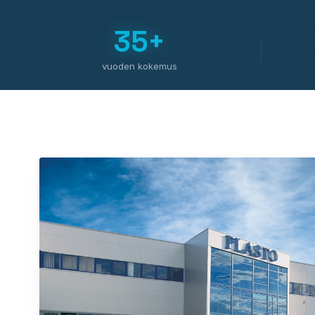
35+
vuoden kokemus