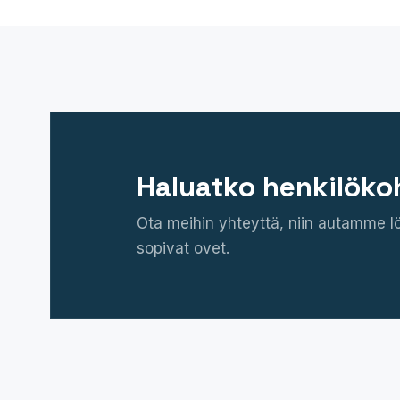
Haluatko henkilöko
Ota meihin yhteyttä, niin autamme l
sopivat ovet.