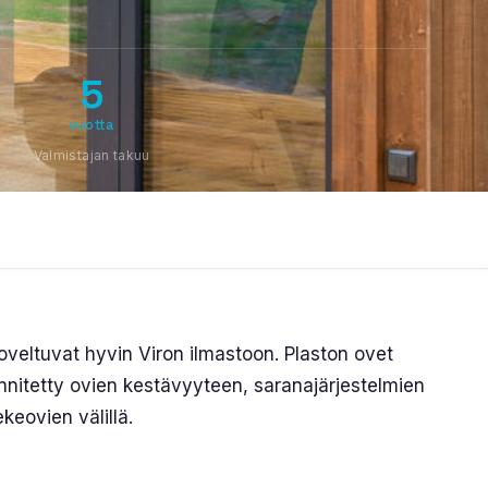
5
vuotta
Valmistajan takuu
veltuvat hyvin Viron ilmastoon. Plaston ovet
kiinnitetty ovien kestävyyteen, saranajärjestelmien
keovien välillä.