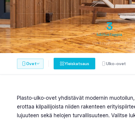
3
lukitustappia
Lukitusjärjestelmä
Ovet
Yleiskatsaus
Ulko-ovet
Plasto-ulko-ovet yhdistävät modernin muotoilun,
erottaa kilpailijoista niiden rakenteen erityispii
lujuuteen sekä helojen turvallisuuteen. Valitse lu