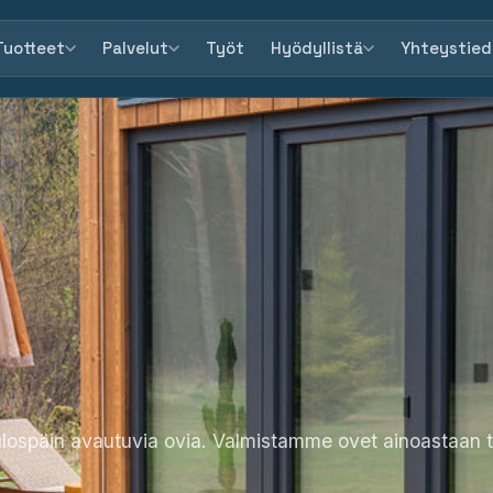
Tuotteet
Palvelut
Työt
Hyödyllistä
Yhteystied
späin avautuvia ovia. Valmistamme ovet ainoastaan til