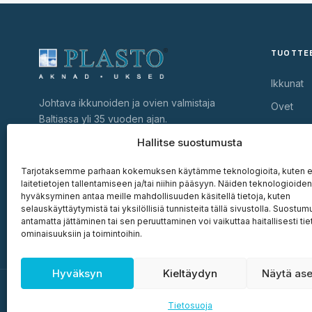
TUOTTE
Ikkunat
Johtava ikkunoiden ja ovien valmistaja
Ovet
Baltiassa yli 35 vuoden ajan.
Liukuove
Valmistamme ja asennamme energiaa
Hallitse suostumusta
säästäviä PVC-ikkunoita ja -ovia.
Lasieleme
Tarjotaksemme parhaan kokemuksen käytämme teknologioita, kuten ev
+372 622 1500
laitetietojen tallentamiseen ja/tai niihin pääsyyn. Näiden teknologioiden
hyväksyminen antaa meille mahdollisuuden käsitellä tietoja, kuten
info@plasto.ee
selauskäyttäytymistä tai yksilöllisiä tunnisteita tällä sivustolla. Suostu
Peterburi tee 92d, 13816 Tallinn
antamatta jättäminen tai sen peruuttaminen voi vaikuttaa haitallisesti tiet
ominaisuuksiin ja toimintoihin.
Hyväksyn
Kieltäydyn
Näytä ase
© 2026 Plasto OÜ. Kõik õigused kaitstud. ·
Tietosuoja
·
Evästea
Tietosuoja