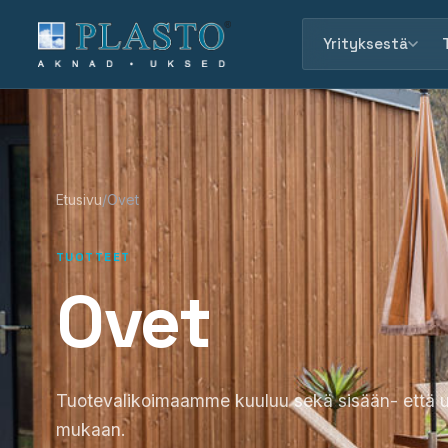
Yrityksestä
Etusivu
/
Ovet
TUOTTEET
Ovet
Tuotevalikoimaamme kuuluu sekä sisään- että ulo
mukaan.