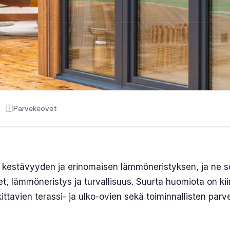
Parvekeovet
 kestävyyden ja erinomaisen lämmöneristyksen, ja ne so
rteet, lämmöneristys ja turvallisuus. Suurta huomiota on 
kittavien terassi- ja ulko-ovien sekä toiminnallisten parve