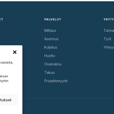
ET
PALVELUT
YRITY
Mittaus
Tarin
Asennus
Työt
t
Kuljetus
Yhtey
ntit
Huolto
ästeitä,
Osamaksu
Takuu
muksen
Projektimyynti
tyihin
tukset
setukset