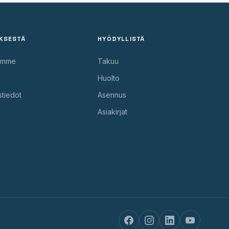
KSESTÄ
HYÖDYLLISTÄ
amme
Takuu
Huolto
stiedot
Asennus
Asiakirjat