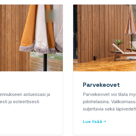
Parvekeovet
akennukseen astuessasi ja
Parvekeovet voi tilata myö
sti ja esteettisesti
piilohelaisina. Valikoimass
suljettavia sekä läpivedet
Lue lisää