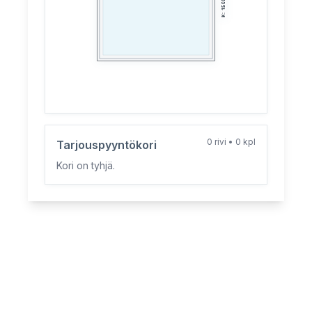
1500
:
K
0
rivi
•
0
kpl
Tarjouspyyntökori
Kori on tyhjä.