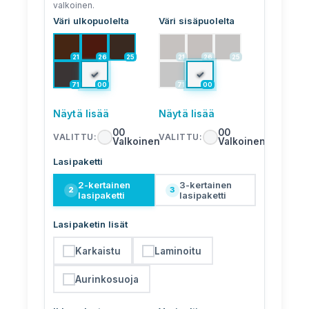
valkoinen.
Väri ulkopuolelta
Väri sisäpuolelta
21
26
25
21
26
25
✓
✓
71
00
71
00
Näytä lisää
Näytä lisää
00
00
VALITTU
:
VALITTU
:
Valkoinen
Valkoinen
Lasipaketti
2-kertainen
3-kertainen
2
3
lasipaketti
lasipaketti
Lasipaketin lisät
Karkaistu
Laminoitu
Aurinkosuoja