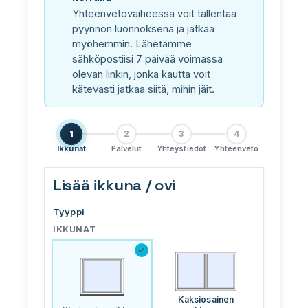
PLASTO 76
Yhteenvetovaiheessa voit tallentaa
pyynnön luonnoksena ja jatkaa
Standardi
myöhemmin. Lähetämme
Kapea
sähköpostiisi 7 päivää voimassa
Tasopintainen
olevan linkin, jonka kautta voit
kätevästi jatkaa siitä, mihin jäit.
PLASTO 82
PLASTO NORDIC
1
2
3
4
Ikkunat
Palvelut
Yhteystiedot
Yhteenveto
OVET
Lisää ikkuna / ovi
Ulko-ovet
Tyyppi
Parvekeovet
IKKUNAT
✓
LIUKUOVET
PLASTO DRIVE
Kaksiosainen