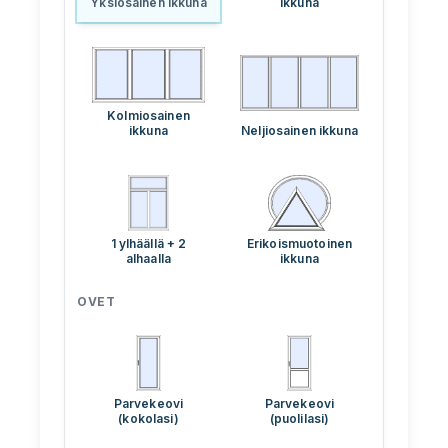
Yksiosainen ikkuna
ikkuna
PLASTO HST
PLASTO PS
LASIT
Kolmiosainen
ikkuna
Neljiosainen ikkuna
Energiansäästölasit
Aurinkosuojalasit
1 ylhäällä + 2
Erikoismuotoinen
Turvalasit
alhaalla
ikkuna
Ääneneristyslasit
OVET
Koristelasit
Varastotavara (löytönurkka)
Testaa värejä
Parvekeovi
Parvekeovi
(kokolasi)
(puolilasi)