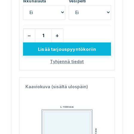
Ikkunalauta
Vesipelti
−
+
Lisää tarjouspyyntökoriin
Tyhjennä tiedot
Kaaviokuva (sisältä ulospäin)
L
:
1500
mm
mm