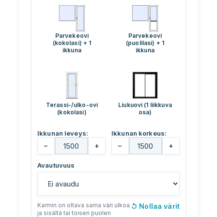
Parvekeovi
Parvekeovi
(kokolasi) + 1
(puolilasi) + 1
ikkuna
ikkuna
Terassi-/ulko-ovi
Liukuovi (1 liikkuva
(kokolasi)
osa)
Ikkunan leveys:
Ikkunan korkeus:
−
+
−
+
Avautuvuus
Karmin on oltava sama väri ulkoa
↺
Nollaa värit
ja sisältä tai toisen puolen