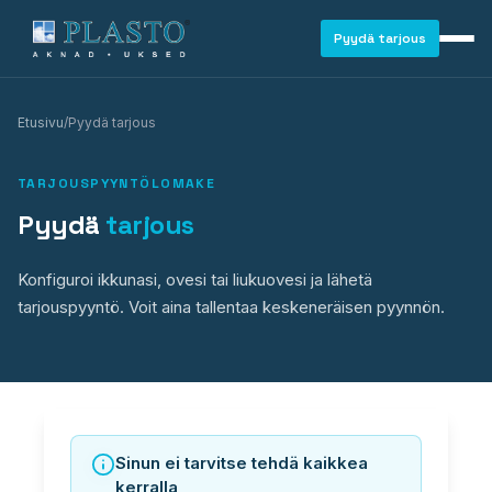
Pyydä tarjous
Etusivu
/
Pyydä tarjous
TARJOUSPYYNTÖLOMAKE
Pyydä
tarjous
Konfiguroi ikkunasi, ovesi tai liukuovesi ja lähetä
tarjouspyyntö. Voit aina tallentaa keskeneräisen pyynnön.
IKKUNAT
Sinun ei tarvitse tehdä kaikkea
kerralla