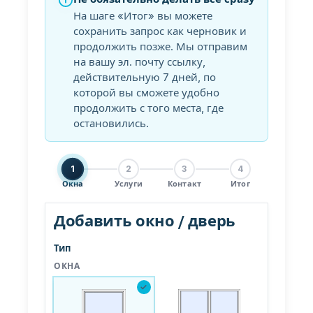
PLASTO 76
На шаге «Итог» вы можете
сохранить запрос как черновик и
Стандарт
продолжить позже. Мы отправим
Узкий
на вашу эл. почту ссылку,
Компланарная
действительную 7 дней, по
которой вы сможете удобно
PLASTO 82
продолжить с того места, где
остановились.
PLASTO NORDIC
ДВЕРИ
1
2
3
4
Окна
Услуги
Контакт
Итог
Входные двери
Добавить окно / дверь
Балконные двери
Тип
РАЗДВИЖНЫЕ ДВЕРИ
ОКНА
✓
PLASTO DRIVE