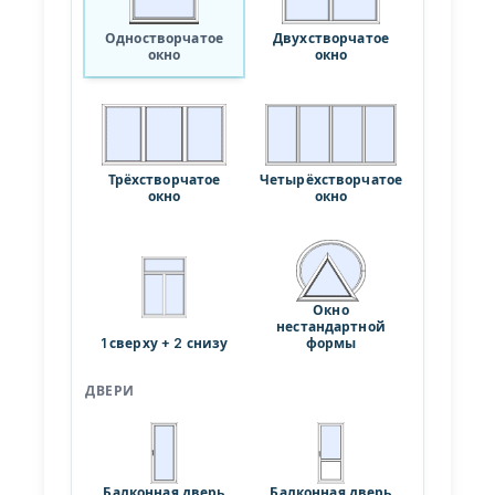
PLASTO HST
Одностворчатое
Двухстворчатое
окно
окно
PLASTO PS
СТЕКЛОПАКЕТЫ
Энергосберегающие стёкла
Трёхстворчатое
Четырёхстворчатое
окно
окно
Солнцезащитные стёкла
Безопасные стёкла
Окно
Шумоизоляционные стёкла
нестандартной
1 сверху + 2 снизу
формы
Декоративные стёкла
ДВЕРИ
Складские товары (уголок находок)
Подобрать цвет
Балконная дверь
Балконная дверь