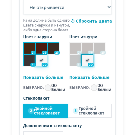
Рама должна быть одного
↺
Сбросить цвета
цвета снаружи и изнутри,
либо одна сторона белая.
Цвет снаружи
Цвет изнутри
21
26
25
21
26
25
✓
✓
71
00
71
00
Показать больше
Показать больше
00
00
ВЫБРАНО
:
ВЫБРАНО
:
Белый
Белый
Стеклопакет
Двойной
Тройной
2
3
стеклопакет
стеклопакет
Дополнения к стеклопакету