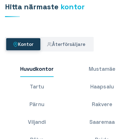
Hitta närmaste
kontor
PLASTO 76
Standard
Smal
Plan
Kontor
Återförsäljare
PLASTO 82
PLASTO NORDIC
Huvudkontor
Mustamäe
DÖRRAR
Tartu
Haapsalu
Ytterdörrar
Pärnu
Rakvere
Balkongdörrar
SKJUTDÖRRAR
Viljandi
Saaremaa
PLASTO DRIVE