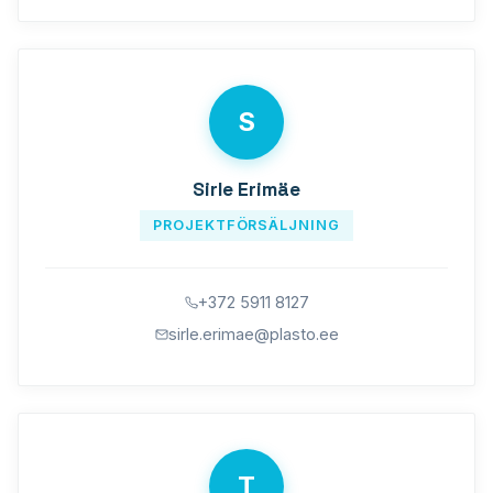
S
Sirle Erimäe
PROJEKTFÖRSÄLJNING
+372 5911 8127
sirle.erimae@plasto.ee
T