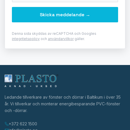
Denna sida skyddas av reCAPTCHA och Googles
integritetspolicy
och
användarvillkor
gäller.
Ledande tillverkare av fönster och dörrar i Baltikum i över 35
år. Vi tillverkar och monterar energibesparande PVC-fönster
och -dörrar.
+372 622 1500