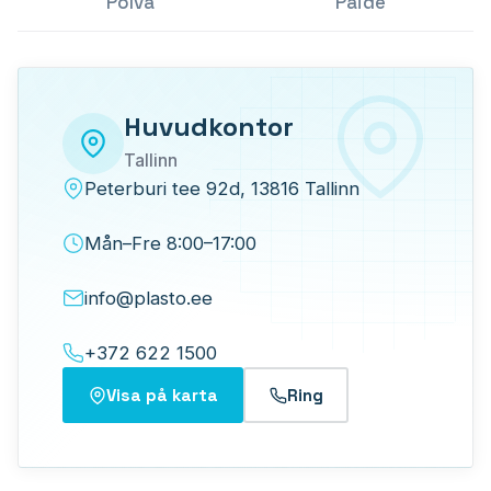
Põlva
Paide
PLASTO HST
PLASTO PS
Huvudkontor
GLAS
Tallinn
Energibesparande glas
Peterburi tee 92d, 13816 Tallinn
Solskyddsglas
Mån–Fre 8:00–17:00
Säkerhetsglas
info@plasto.ee
Ljudisolerande glas
+372 622 1500
Dekorativt glas
Visa på karta
Ring
Lagervaror (fyndhörnan)
Testa färger