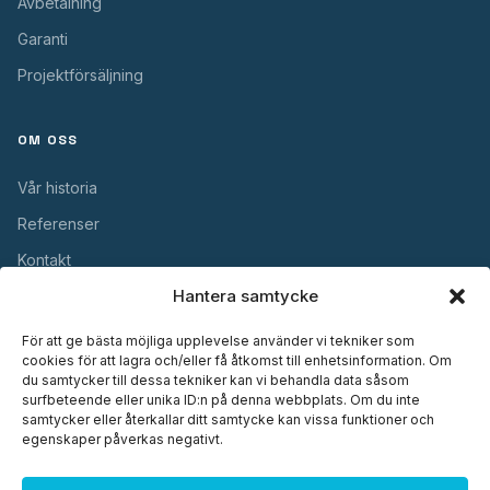
Avbetalning
Garanti
Projektförsäljning
OM OSS
Vår historia
Referenser
Kontakt
Hantera samtycke
NYTTIGT
För att ge bästa möjliga upplevelse använder vi tekniker som
cookies för att lagra och/eller få åtkomst till enhetsinformation. Om
Garanti
du samtycker till dessa tekniker kan vi behandla data såsom
surfbeteende eller unika ID:n på denna webbplats. Om du inte
Underhåll
samtycker eller återkallar ditt samtycke kan vissa funktioner och
egenskaper påverkas negativt.
Montering
Dokument