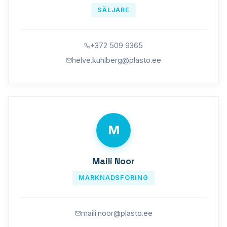
SÄLJARE
+372 509 9365
helve.kuhlberg@plasto.ee
M
Maili Noor
MARKNADSFÖRING
maili.noor@plasto.ee