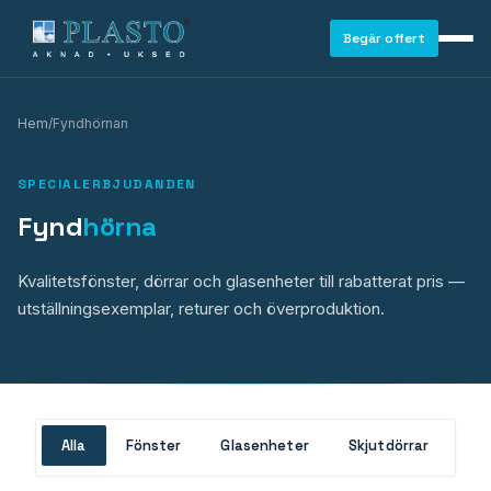
Begär offert
Hem
/
Fyndhörnan
SPECIALERBJUDANDEN
Fynd
hörna
Kvalitetsfönster, dörrar och glasenheter till rabatterat pris —
utställningsexemplar, returer och överproduktion.
Alla
Fönster
Glasenheter
Skjutdörrar
Ba
FÖNSTER