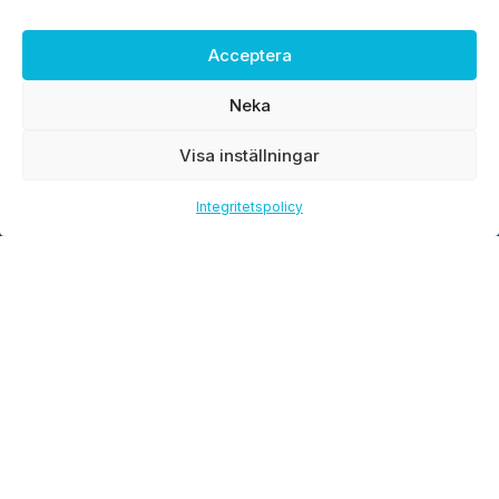
TJÄNSTER
Acceptera
Uppmätning
Neka
Montering
Visa inställningar
Transport
Underhåll
Integritetspolicy
Avbetalning
Garanti
Projektförsäljning
OM OSS
Vår historia
Referenser