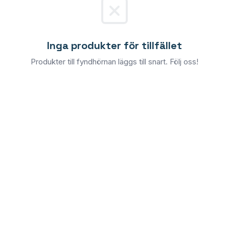
PLASTO HST
PLASTO PS
Inga produkter för tillfället
Produkter till fyndhörnan läggs till snart. Följ oss!
GLAS
Energibesparande glas
Solskyddsglas
Säkerhetsglas
Ljudisolerande glas
Dekorativt glas
Lagervaror (fyndhörnan)
Testa färger