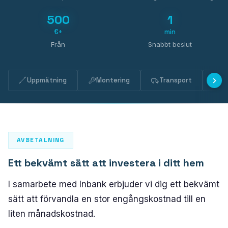
PLASTO 76
500
1
Standard
€+
min
Smal
Från
Snabbt beslut
Plan
PLASTO 82
Uppmätning
Montering
Transport
U
PLASTO NORDIC
DÖRRAR
AVBETALNING
Ytterdörrar
Ett bekvämt sätt att investera i ditt hem
Balkongdörrar
I samarbete med Inbank erbjuder vi dig ett bekvämt
SKJUTDÖRRAR
sätt att förvandla en stor engångskostnad till en
liten månadskostnad.
PLASTO DRIVE