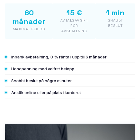
PLASTO HST
60
15 €
1 min
månader
AVTALSAVGIFT
SNABBT
PLASTO PS
FÖR
BESLUT
MAXIMAL PERIOD
AVBETALNING
GLAS
Energibesparande glas
Inbank avbetalning, 0 % ränta i upp till 6 månader
Solskyddsglas
Handpenning med valfritt belopp
Snabbt beslut på några minuter
Säkerhetsglas
Ansök online eller på plats i kontoret
Ljudisolerande glas
Dekorativt glas
Lagervaror (fyndhörnan)
Testa färger