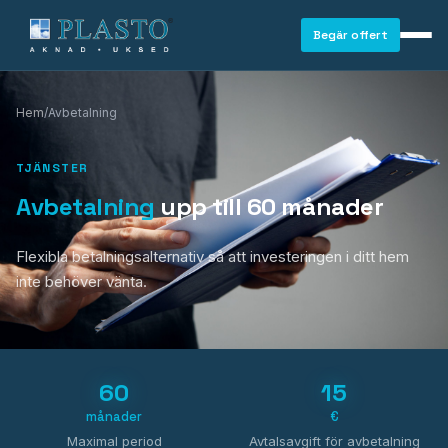
Begär offert
Hem
/
Avbetalning
TJÄNSTER
Avbetalning
upp till 60 månader
Flexibla betalningsalternativ så att investeringen i ditt hem
inte behöver vänta.
60
15
månader
€
FÖNSTER
Maximal period
Avtalsavgift för avbetalning