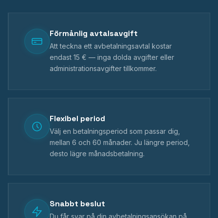
Förmånlig avtalsavgift
Att teckna ett avbetalningsavtal kostar
endast 15 € — inga dolda avgifter eller
administrationsavgifter tillkommer.
Flexibel period
Välj en betalningsperiod som passar dig,
mellan 6 och 60 månader. Ju längre period,
desto lägre månadsbetalning.
Snabbt beslut
Du får svar på din avbetalningsansökan på